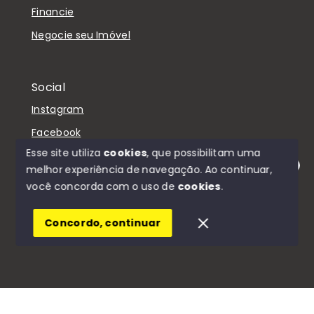
Financie
Negocie seu Imóvel
Social
Instagram
Facebook
Esse site utiliza
cookies
, que possibilitam uma
melhor experiência de navegação.
Ao continuar,
Olá! Estamos disponíveis para te ajudar.
você concorda com o uso de
cookies
.
© Copyright 2026 - D'Casa Imóveis - Todos os
direitos reservados
Concordo, continuar
SITE PARA IMOBILIARIA
Início
Histórico
Favoritos