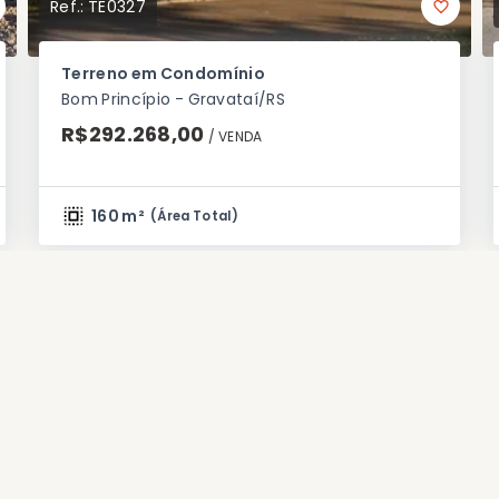
Ref.:
TE0327
Terreno em Condomínio
Bom Princípio - Gravataí/RS
R$292.268,00
/ 
VENDA
160 m²
(
Área Total
)