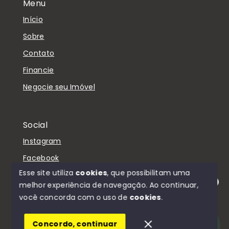
Menu
Início
Sobre
Contato
Financie
Negocie seu Imóvel
Social
Instagram
Facebook
Esse site utiliza
cookies
, que possibilitam uma
melhor experiência de navegação.
Ao continuar,
Olá! Estamos disponíveis para te ajudar.
você concorda com o uso de
cookies
.
© Copyright 2026 - D'Casa Imóveis - Todos os
direitos reservados
Concordo, continuar
SITE PARA IMOBILIARIA