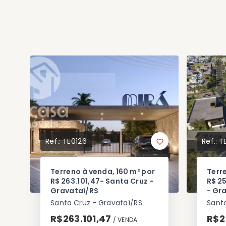
Ref.:
TE0126
Ref.:
T
Terreno à venda, 160 m² por
Terr
R$ 263.101,47- Santa Cruz -
R$ 2
Gravataí/RS
- Gr
Santa Cruz - Gravataí/RS
Santa
R$263.101,47
R$2
/ 
VENDA