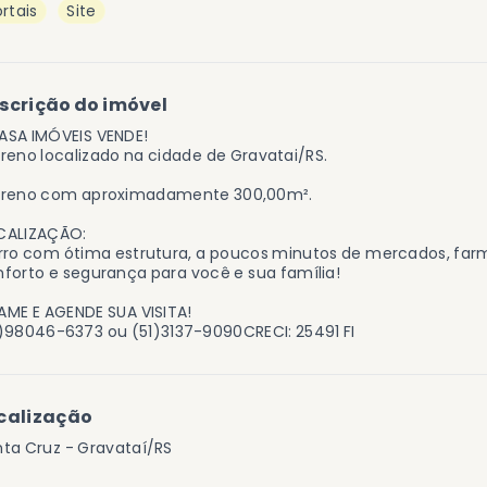
rtais
Site
scrição do imóvel
ASA IMÓVEIS VENDE!
reno localizado na cidade de Gravatai/RS.
rreno com aproximadamente 300,00m².
CALIZAÇÃO:
rro com ótima estrutura, a poucos minutos de mercados, far
forto e segurança para você e sua família!
ME E AGENDE SUA VISITA!
)98046-6373 ou (51)3137-9090CRECI: 25491 FI
calização
ta Cruz - Gravataí/RS