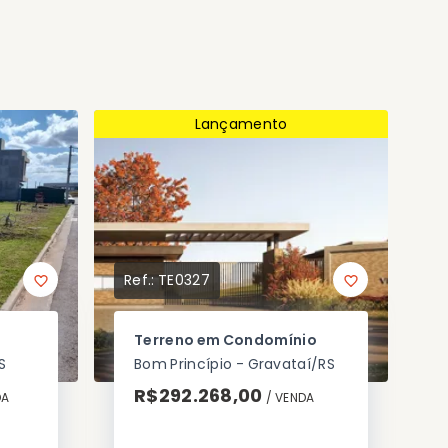
Lançamento
Ref.:
TE0327
Terreno em Condomínio
S
Bom Princípio - Gravataí/RS
R$292.268,00
DA
/ 
VENDA