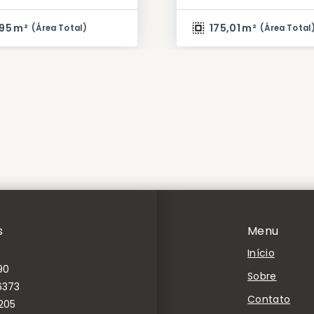
95 m²
175,01 m²
(
Área Total
)
(
Área Total
s
Menu
Início
90
Sobre
6373
Contato
205