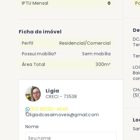
IPTU Mensal
0
Po
De
Ficha do imóvel
DC
Perfil
Residencial/Comercial
Ter
Possui mobília?
Sem mobília
Te
Área Total
300m²
LO
Bai
con
CHA
Ligia
(51
CRECI -
73538
(51) 99282-4646
ligiadcasaimoveis@gmail.com
Lo
Nome
San