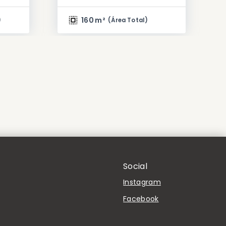
160 m²
)
(
Área Total
)
Social
Instagram
Facebook