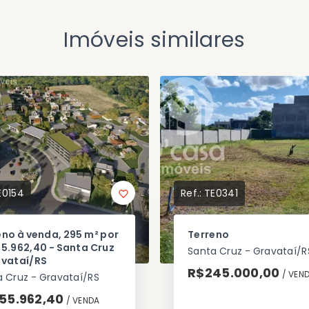
Imóveis similares
E0154
Ref.:
TE0341
eno à venda, 295 m² por
Terreno
55.962,40 - Santa Cruz
Santa Cruz - Gravataí/R
avataí/RS
R$245.000,00
/ 
VEN
 Cruz - Gravataí/RS
55.962,40
/ 
VENDA