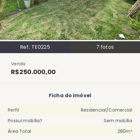
Ref.:
TE0225
7
fotos
Venda
R$250.000,00
Ficha do imóvel
Perfil
Residencial/Comercial
Possui mobília?
Sem mobília
Área Total
280m²