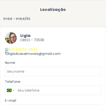
Localização
Imbé - Imbé/RS
Ligia
CRECI -
73538
(51) 99282-4646
ligiadcasaimoveis@gmail.com
Nome
Telefone
E-mail