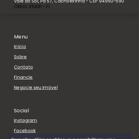
Vale do Sol, Pd 57, Cachoeirinha - CEP 94950-590
CRECI: 25491 - FI
Menu
Início
Sobre
Contato
Financie
Negocie seu Imóvel
Social
Instagram
Facebook