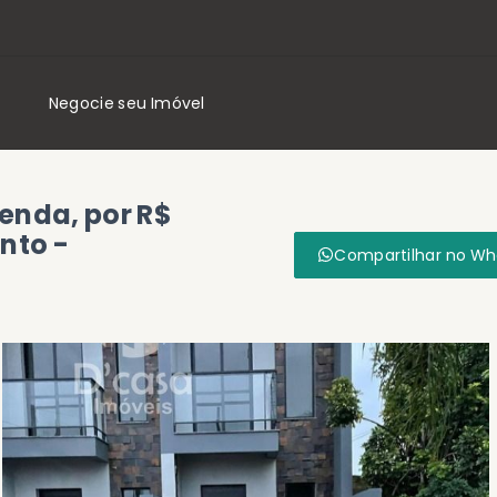
Negocie seu Imóvel
enda, por R$
nto -
Compartilhar no W