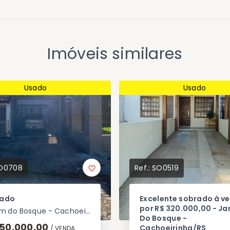
Imóveis similares
Usado
Usado
O0708
Ref.:
SO0519
rado
Excelente sobrado à v
por R$ 320.000,00 - Ja
Jardim do Bosque - Cachoeirinha/RS
Do Bosque -
50.000,00
Cachoeirinha/RS
/ 
VENDA