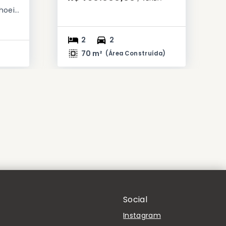
Jardim do Bosque - Cachoeirinha/RS
2
2
70 m²
(
Área Construída
)
Social
Instagram