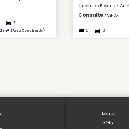
Consulte
/ 
VENDA
2
0 m²
2
2
(
Área Construída
)
s
Menu
Início