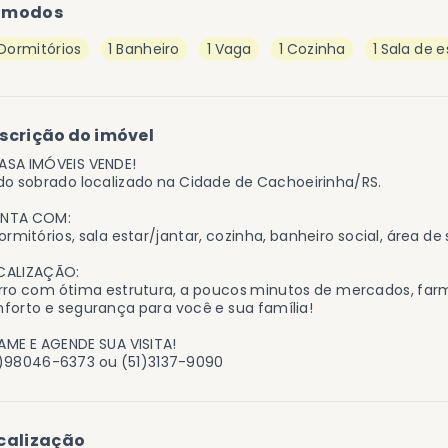
ômodos
 Dormitórios
1 Banheiro
1 Vaga
1 Cozinha
1 Sala de e
scrição do imóvel
ASA IMÓVEIS VENDE!
do sobrado localizado na Cidade de Cachoeirinha/RS.
NTA COM:
ormitórios, sala estar/jantar, cozinha, banheiro social, área d
CALIZAÇÃO:
rro com ótima estrutura, a poucos minutos de mercados, far
forto e segurança para você e sua família!
ME E AGENDE SUA VISITA!
1)98046-6373 ou (51)3137-9090
calização