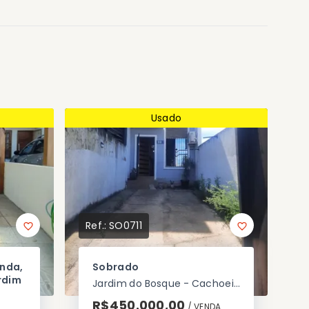
Usado
Ref.:
SO0711
enda,
Sobrado
rdim
Jardim do Bosque - Cachoeirinha/RS
R$450.000,00
/ 
VENDA