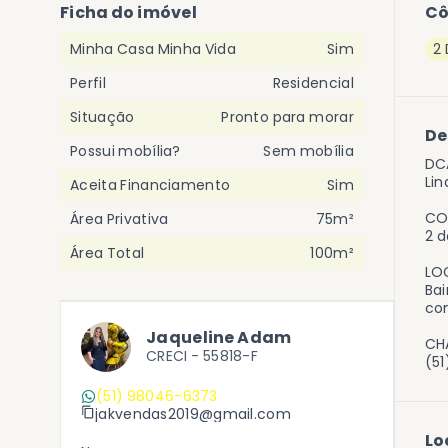
Ficha do imóvel
C
Minha Casa Minha Vida
Sim
2
Perfil
Residencial
Situação
Pronto para morar
De
Possui mobília?
Sem mobília
DC
Lin
Aceita Financiamento
Sim
CO
Área Privativa
75m²
2 d
Área Total
100m²
LO
Bai
con
Jaqueline Adam
CHA
CRECI -
55818-F
(5
(51) 98046-6373
jakvendas2019@gmail.com
Lo