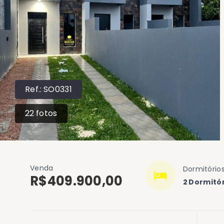
Ref.:
SO0331
22
fotos
Venda
Dormitório
R$409.900,00
2 Dormitó