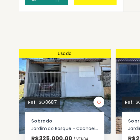
Usado
Ref.:
SO0687
Ref.:
S
Sobrado
Sob
Jardim do Bosque - Cachoeirinha/RS
R$325.000,00
R$2
/ 
VENDA