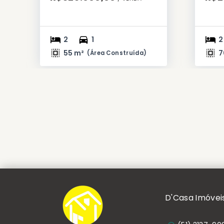
2
1
2
55 m²
7
(
Área Construída
)
D'Casa Imóvei