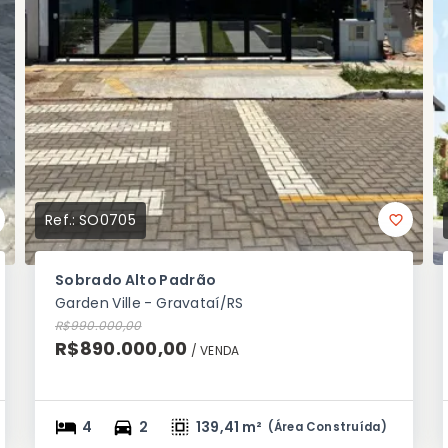
Ref.:
SO0705
Sobrado Alto Padrão
Garden Ville - Gravataí/RS
R$990.000,00
R$890.000,00
/ 
VENDA
4
2
139,41 m²
(
Área Construída
)