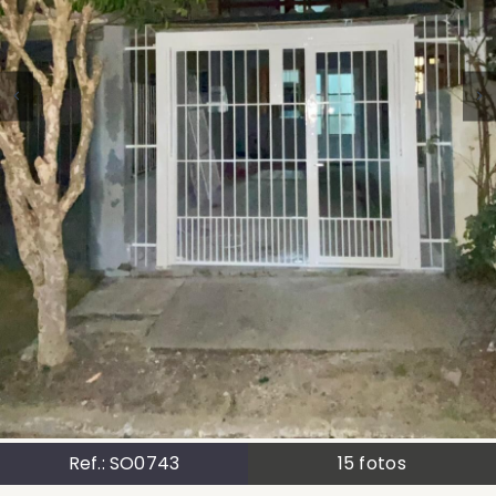
Ref.:
SO0743
15
fotos