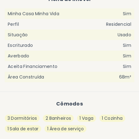
Minha Casa Minha Vida
Sim
Perfil
Residencial
Situação
Usado
Escriturado
Sim
Averbado
Sim
Aceita Financiamento
Sim
Área Construída
68m²
Cômodos
3 Dormitórios
2 Banheiros
1 Vaga
1 Cozinha
1 Sala de estar
1 Área de serviço