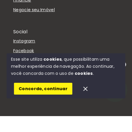
Negocie seu Imóvel
Social
Instagram
Facebook
Esse site utiliza
cookies
, que possibilitam uma
melhor experiência de navegação.
Ao continuar,
Olá! Estamos disponíveis para te ajudar.
você concorda com o uso de
cookies
.
© Copyright 2026 - D'Casa Imóveis - Todos os
direitos reservados
Concordo, continuar
SITE PARA IMOBILIARIA
Início
Histórico
Favoritos