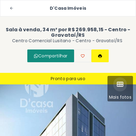
D'Casa Imóveis
Sala à venda, 34 m² por R$ 269.958,15 - Centro -
Gravataí/RS
Centro Comercial Lusitano -
Centro - Gravataí/RS
Compartilhar
Pronto para uso
Mais fotos