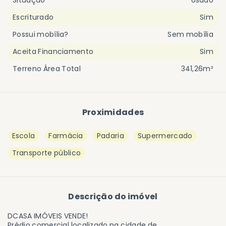
Situação
Usado
Escriturado
Sim
Possui mobília?
Sem mobília
Aceita Financiamento
Sim
Terreno Área Total
341,26m²
Proximidades
Escola
Farmácia
Padaria
Supermercado
Transporte público
Descrição do imóvel
DCASA IMÓVEIS VENDE!
Prédio comercial localizado na cidade de