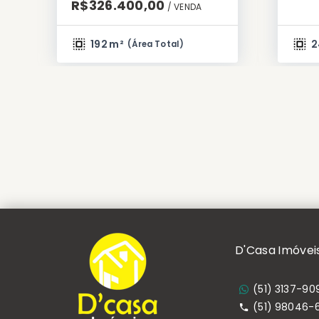
R$326.400,00
/ 
VENDA
192 m²
2
(
Área Total
)
D'Casa Imóvei
(51) 3137-90
(51) 98046-