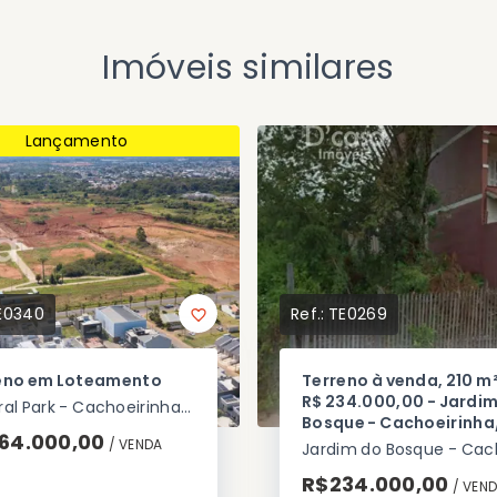
Imóveis similares
Lançamento
E0340
Ref.:
TE0269
eno em Loteamento
Terreno à venda, 210 m
R$ 234.000,00 - Jardi
Central Park - Cachoeirinha/RS
Bosque - Cachoeirinha
64.000,00
/ 
VENDA
R$234.000,00
/ 
VEN