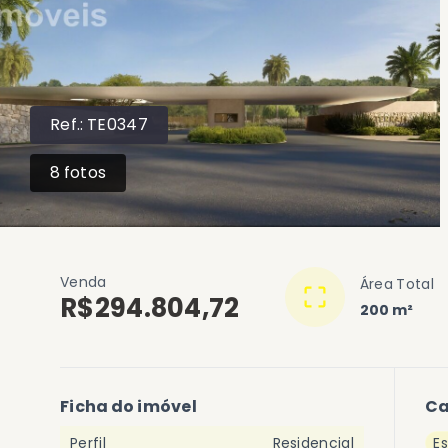
Ref.:
TE0347
8
fotos
Venda
Área Total
R$294.804,72
200 m²
Ficha do imóvel
Ca
Perfil
Residencial
E