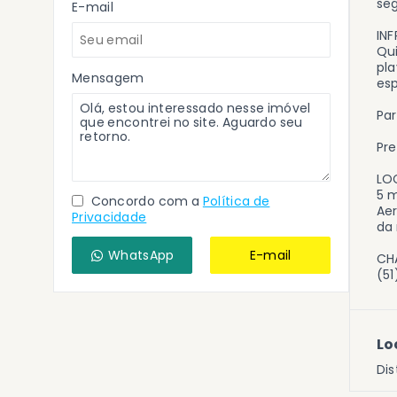
seg
E-mail
IN
Qui
pla
Mensagem
esp
Par
Pre
LO
5 m
Concordo com a
Política de
Aer
Privacidade
da 
WhatsApp
E-mail
CH
(51
Lo
Dis