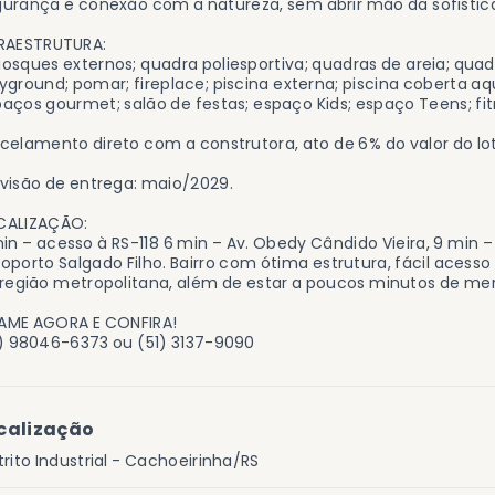
urança e conexão com a natureza, sem abrir mão da sofistica
FRAESTRUTURA:
osques externos; quadra poliesportiva; quadras de areia; quad
yground; pomar; fireplace; piscina externa; piscina coberta a
aços gourmet; salão de festas; espaço Kids; espaço Teens; fit
celamento direto com a construtora, ato de 6% do valor do lo
visão de entrega: maio/2029.
CALIZAÇÃO:
in – acesso à RS-118 6 min – Av. Obedy Cândido Vieira, 9 min –
oporto Salgado Filho. Bairro com ótima estrutura, fácil acesso
região metropolitana, além de estar a poucos minutos de me
AME AGORA E CONFIRA!
) 98046-6373 ou (51) 3137-9090
calização
trito Industrial - Cachoeirinha/RS