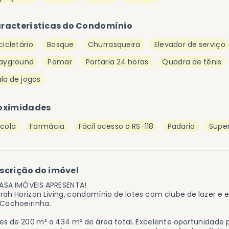
racterísticas do Condomínio
cicletário
Bosque
Churrasqueira
Elevador de serviço
layground
Pomar
Portaria 24 horas
Quadra de tênis
la de jogos
oximidades
scola
Farmácia
Fácil acesso a RS-118
Padaria
Supe
scrição do imóvel
ASA IMÓVEIS APRESENTA!
rah Horizon Living, condomínio de lotes com clube de lazer e e
Cachoeirinha.
es de 200 m² a 434 m² de área total. Excelente oportunidade