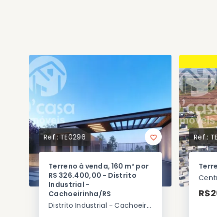
Ref.:
TE0296
Ref.:
T
Terreno à venda, 160 m² por
Terr
R$ 326.400,00 - Distrito
Industrial -
R$2
Cachoeirinha/RS
Distrito Industrial - Cachoeirinha/RS