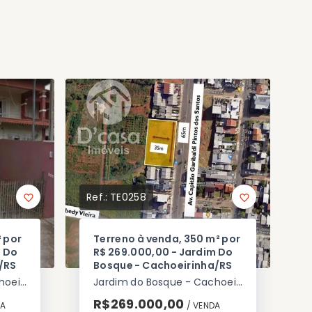
Ref.:
TE0258
² por
Terreno à venda, 350 m² por
m Do
R$ 269.000,00 - Jardim Do
/RS
Bosque - Cachoeirinha/RS
Jardim do Bosque - Cachoeirinha/RS
Jardim do Bosque - Cachoeirinha/RS
R$269.000,00
DA
/ 
VENDA