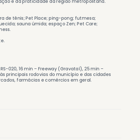
ção e da praticidade da região metropolitana.
ra de tênis; Pet Place; ping-pong; futmesa;
quecida; sauna úmida; espaço Zen; Pet Care;
ness.
te.
 RS-020, 16 min – Freeway (Gravataí), 25 min –
 às principais rodovias do município e das cidades
rcados, farmácias e comércios em geral.