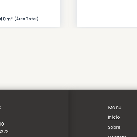
40 m²
(
Área Total
)
s
Menu
Início
90
Sobre
6373