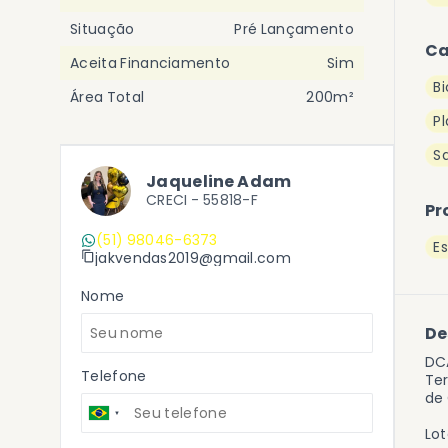
Situação
Pré Lançamento
Ca
Aceita Financiamento
Sim
Bi
Área Total
200m²
P
Sa
Jaqueline Adam
CRECI -
55818-F
Pr
(51) 98046-6373
E
jakvendas2019@gmail.com
Nome
De
DC
Telefone
Ter
de 
Lot