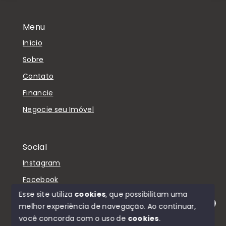
Menu
Início
Sobre
Contato
Financie
Negocie seu Imóvel
Social
Instagram
Facebook
Esse site utiliza
cookies
, que possibilitam uma
melhor experiência de navegação.
Ao continuar,
Olá! Estamos disponíveis para te ajudar.
você concorda com o uso de
cookies
.
© Copyright 2026 - D'Casa Imóveis - Todos os