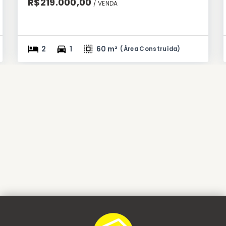
R$219.000,00
/ 
VENDA
2
1
60 m²
(
Área Construída
)