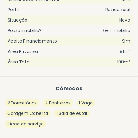
Perfil
Residencial
Situação
Novo
Possui mobília?
Sem mobília
Aceita Financiamento
Sim
Área Privativa
91m²
Área Total
100m²
Cômodos
2 Dormitórios
2 Banheiros
1 Vaga
Garagem Coberta
1 Sala de estar
1 Área de serviço