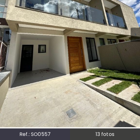
Ref.:
SO0557
13
fotos