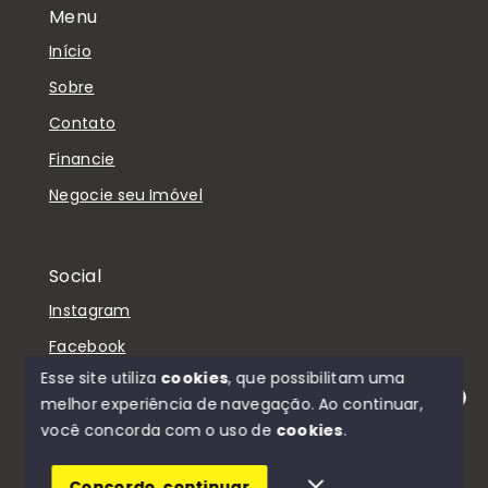
Menu
Início
Sobre
Contato
Financie
Negocie seu Imóvel
Social
Instagram
Facebook
Esse site utiliza
cookies
, que possibilitam uma
melhor experiência de navegação.
Ao continuar,
Olá! Estamos disponíveis para te ajudar.
você concorda com o uso de
cookies
.
© Copyright 2026 - D'Casa Imóveis - Todos os
direitos reservados
Concordo, continuar