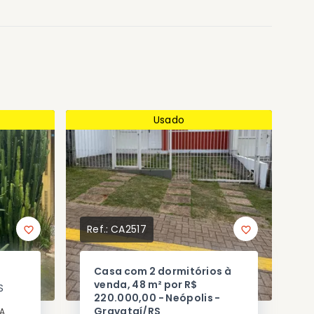
Usado
Ref.:
CA2517
Casa com 2 dormitórios à
venda, 48 m² por R$
S
220.000,00 - Neópolis -
Gravataí/RS
A