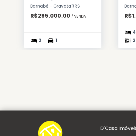
Barnabé - Gravataí/RS
Barn
R$295.000,00
R$1
/ 
VENDA
4
2
1
2
D'Casa Imóvei