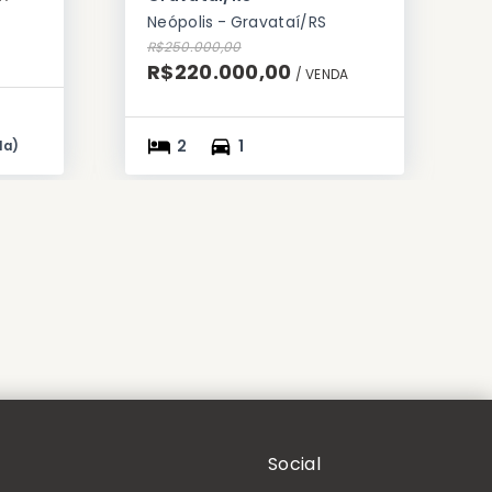
Neópolis - Gravataí/RS
R$250.000,00
R$220.000,00
/ 
VENDA
2
1
da
)
Social