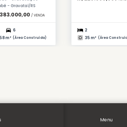
abé - Gravataí/RS
.383.000,00
/ 
VENDA
6
2
58 m²
35 m²
(
Área Construída
)
(
Área Construí
s
Menu