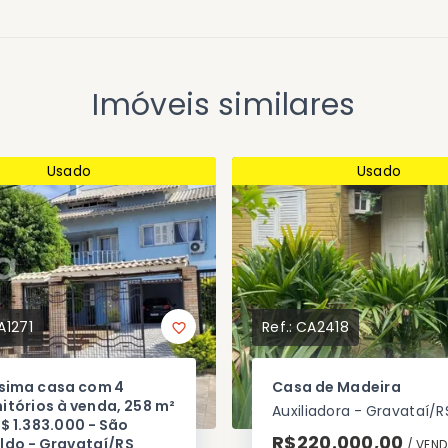
Imóveis similares
Usado
Usado
A1271
Ref.:
CA2418
ssima casa com 4
Casa de Madeira
itórios à venda, 258 m²
Auxiliadora - Gravataí/R
$ 1.383.000 - São
R$220.000,00
ldo - Gravataí/RS
/ 
VEND