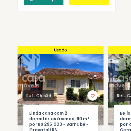
Usado
Ref.:
CA1536
Ref.:
C
Linda casa com 2
Belí
dormitórios à venda, 60 m²
dorm
por R$ 295.000 - Barnabé -
por R
Gravataí/RS
Gera