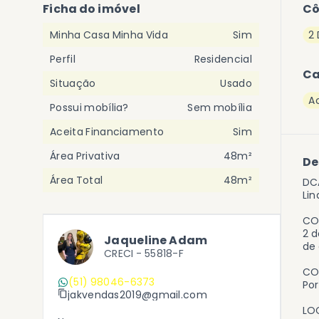
Ficha do imóvel
C
Minha Casa Minha Vida
Sim
2
Perfil
Residencial
Ca
Situação
Usado
A
Possui mobília?
Sem mobília
Aceita Financiamento
Sim
Área Privativa
48m²
De
Área Total
48m²
DC
Lin
CO
2 d
Jaqueline Adam
de
CRECI -
55818-F
CO
(51) 98046-6373
Por
jakvendas2019@gmail.com
LO