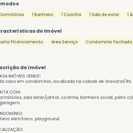
ômodos
 Dormitórios
1 Banheiro
1 Cozinha
1 Sala de estar
1 
racterísticas do Imóvel
ceita Financiamento
Area Serviço
Condominio Fechado
scrição do imóvel
ASA IMÓVEIS VENDE!
da casa em condomínio, localizada na cidade de Gravataí/RS.
NTA COM:
ormitórios, sala estar/jantar, cozinha, banheiro social, pátio 
 garagem.
NDOMÍNIO:
teiro eletrônico, playground.
CALIZAÇÃO: