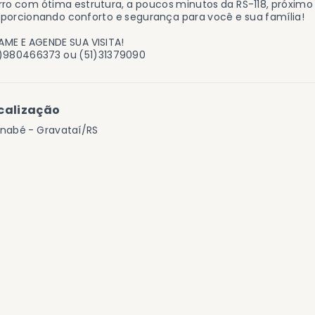
rro com ótima estrutura, a poucos minutos da RS-118, próximo
porcionando conforto e segurança para você e sua família!
ME E AGENDE SUA VISITA!
1)980466373 ou (51)31379090
calização
rnabé - Gravataí/RS