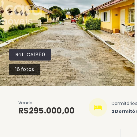
Ref.:
CA1850
16
fotos
Venda
Dormitório
R$295.000,00
2 Dormitór