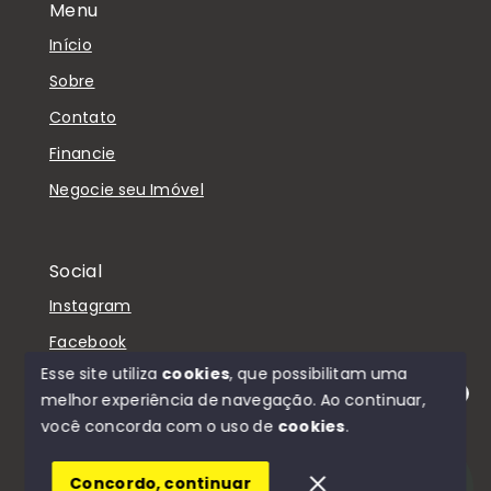
Menu
Início
Sobre
Contato
Financie
Negocie seu Imóvel
Social
Instagram
Facebook
Esse site utiliza
cookies
, que possibilitam uma
melhor experiência de navegação.
Ao continuar,
Olá! Estamos disponíveis para te ajudar.
você concorda com o uso de
cookies
.
© Copyright 2026 - D'Casa Imóveis - Todos os
direitos reservados
Concordo, continuar
SITE PARA IMOBILIARIA