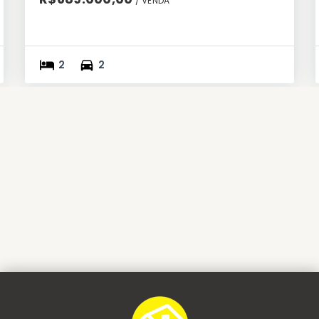
/ 
VENDA
2
2