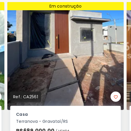
Em construção
Ref.:
CA2561
Casa
Terranova - Gravataí/RS
R$689.000,00