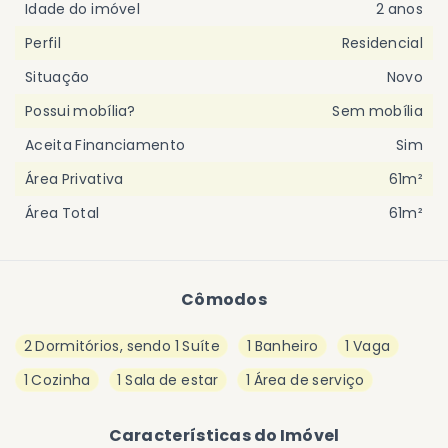
Idade do imóvel
2 anos
Perfil
Residencial
Situação
Novo
Possui mobília?
Sem mobília
Aceita Financiamento
Sim
Área Privativa
61m²
Área Total
61m²
Cômodos
2 Dormitórios, sendo 1 Suíte
1 Banheiro
1 Vaga
1 Cozinha
1 Sala de estar
1 Área de serviço
Características do Imóvel