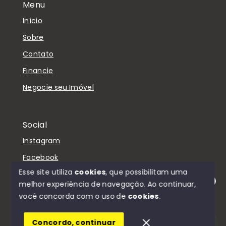
Menu
Início
Sobre
Contato
Financie
Negocie seu Imóvel
Social
Instagram
Facebook
Esse site utiliza
cookies
, que possibilitam uma
melhor experiência de navegação.
Ao continuar,
Olá! Estamos disponíveis para te ajudar.
você concorda com o uso de
cookies
.
© Copyright 2026 - D'Casa Imóveis - Todos os
direitos reservados
Concordo, continuar
SITE PARA IMOBILIARIA