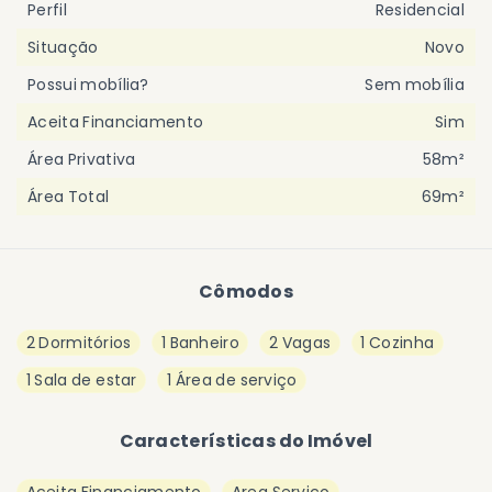
Perfil
Residencial
Situação
Novo
Possui mobília?
Sem mobília
Aceita Financiamento
Sim
Área Privativa
58m²
Área Total
69m²
Cômodos
2 Dormitórios
1 Banheiro
2 Vagas
1 Cozinha
1 Sala de estar
1 Área de serviço
Características do Imóvel