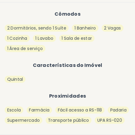
Cômodos
2 Dormitórios, sendo 1 Suíte
1 Banheiro
2 Vagas
1 Cozinha
1 Lavabo
1 Sala de estar
1 Área de serviço
Características do Imóvel
Quintal
Proximidades
Escola
Farmácia
Fácil acesso a RS-118
Padaria
Supermercado
Transporte público
UPA RS-020