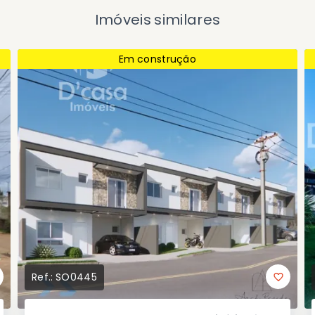
Imóveis similares
Em construção
Ref.:
SO0445