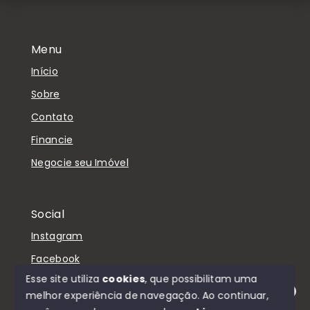
Menu
Início
Sobre
Contato
Financie
Negocie seu Imóvel
Social
Instagram
Facebook
Esse site utiliza
cookies
, que possibilitam uma
melhor experiência de navegação.
Ao continuar,
Olá! Estamos disponíveis para te ajudar.