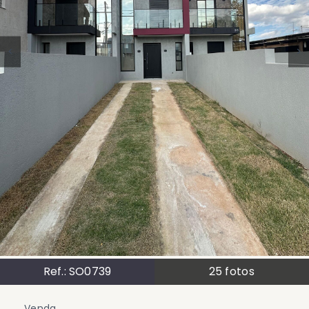
Ref.:
SO0739
25
fotos
Venda