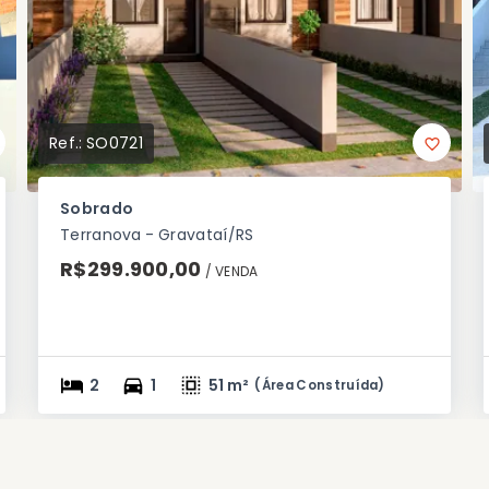
Ref.:
SO0721
Sobrado
Terranova - Gravataí/RS
R$299.900,00
/ 
VENDA
2
1
51 m²
(
Área Construída
)