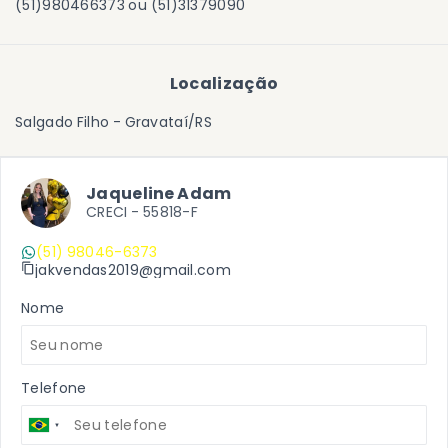
(51)980466373 ou (51)31379090
Localização
Salgado Filho - Gravataí/RS
Jaqueline Adam
CRECI -
55818-F
(51) 98046-6373
jakvendas2019@gmail.com
Nome
Telefone