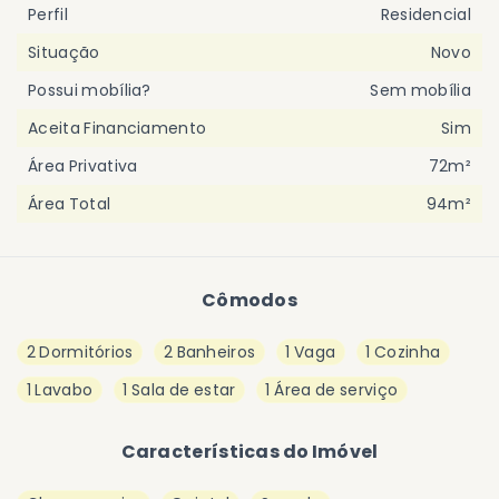
Perfil
Residencial
Situação
Novo
Possui mobília?
Sem mobília
Aceita Financiamento
Sim
Área Privativa
72m²
Área Total
94m²
Cômodos
2 Dormitórios
2 Banheiros
1 Vaga
1 Cozinha
1 Lavabo
1 Sala de estar
1 Área de serviço
Características do Imóvel