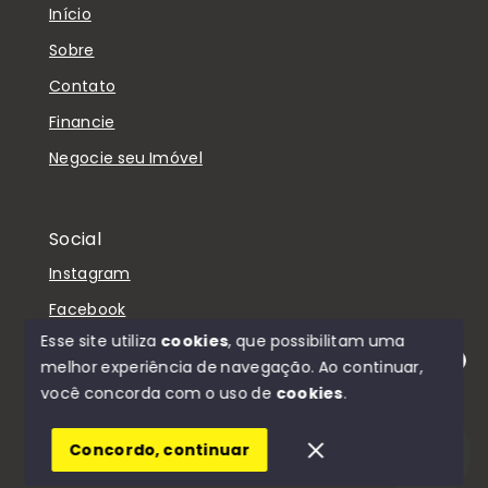
Início
Sobre
Contato
Financie
Negocie seu Imóvel
Social
Instagram
Facebook
Esse site utiliza
cookies
, que possibilitam uma
melhor experiência de navegação.
Ao continuar,
Olá! Estamos disponíveis para te ajudar.
você concorda com o uso de
cookies
.
© Copyright 2026 - D'Casa Imóveis - Todos os
direitos reservados
Concordo, continuar
SITE PARA IMOBILIARIA