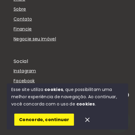
Sobre
Contato
Financie
Negocie seu Imóvel
Social
Instagram
Facebook
Esse site utiliza
cookies
, que possibilitam uma
melhor experiência de navegação.
Ao continuar,
Olá! Estamos disponíveis para te ajudar.
você concorda com o uso de
cookies
.
© Copyright 2026 - D'Casa Imóveis - Todos os
direitos reservados
Concordo, continuar
SITE PARA IMOBILIARIA