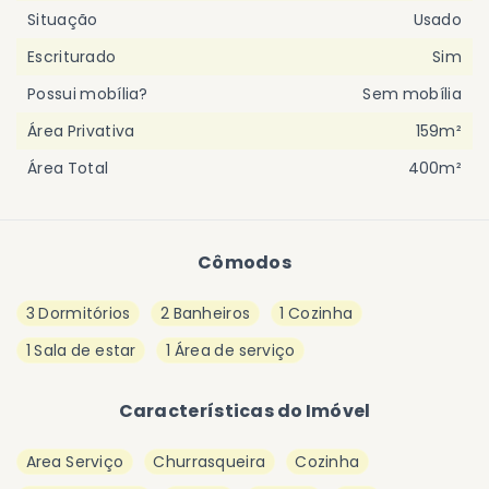
Situação
Usado
Escriturado
Sim
Possui mobília?
Sem mobília
Área Privativa
159m²
Área Total
400m²
Cômodos
3 Dormitórios
2 Banheiros
1 Cozinha
1 Sala de estar
1 Área de serviço
Características do Imóvel
Area Serviço
Churrasqueira
Cozinha