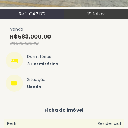
Ref.:
CA2172
19
fotos
Venda
R$583.000,00
R$599.000,00
Dormitórios
3 Dormitórios
Situação
Usado
Ficha do imóvel
Perfil
Residencial