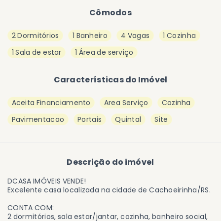
Cômodos
2 Dormitórios
1 Banheiro
4 Vagas
1 Cozinha
1 Sala de estar
1 Área de serviço
Características do Imóvel
Aceita Financiamento
Area Serviço
Cozinha
Pavimentacao
Portais
Quintal
Site
Descrição do imóvel
DCASA IMÓVEIS VENDE!
Excelente casa localizada na cidade de Cachoeirinha/RS.
CONTA COM:
2 dormitórios, sala estar/jantar, cozinha, banheiro social,