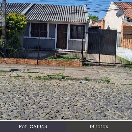
Ref.:
CA1943
18
fotos