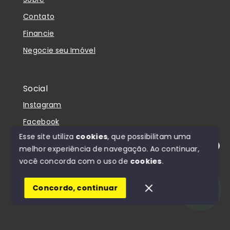
Contato
Financie
Negocie seu Imóvel
Social
Instagram
Facebook
Esse site utiliza
cookies
, que possibilitam uma
melhor experiência de navegação.
Ao continuar,
Olá! Estamos disponíveis para te ajudar.
você concorda com o uso de
cookies
.
© Copyright 2026 - D'Casa Imóveis - Todos os
direitos reservados
Concordo, continuar
SITE PARA IMOBILIARIA