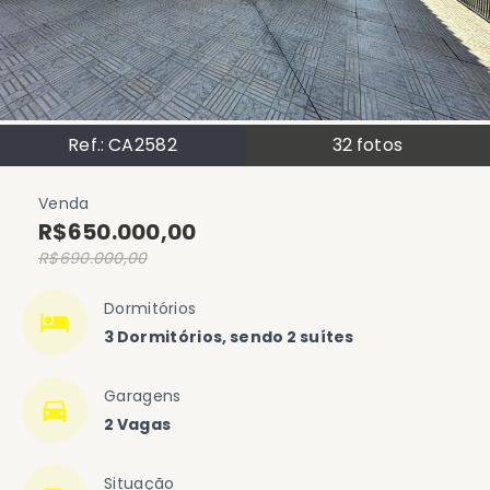
Ref.:
CA2582
32
fotos
Venda
R$650.000,00
R$690.000,00
Dormitórios
3 Dormitórios, sendo 2 suítes
Garagens
2 Vagas
Situação