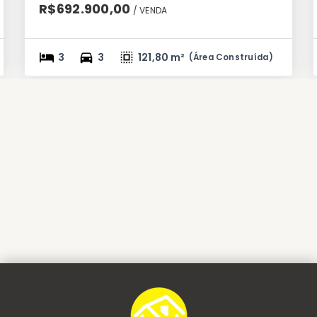
R$692.900,00
/ 
VENDA
3
3
121,80 m²
(
Área Construída
)