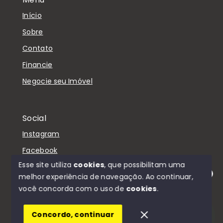
Início
Sobre
Contato
Financie
Negocie seu Imóvel
Social
Instagram
Facebook
Esse site utiliza
cookies
, que possibilitam uma
melhor experiência de navegação.
Ao continuar,
Olá! Estamos disponíveis para te ajudar.
você concorda com o uso de
cookies
.
© Copyright 2026 - D'Casa Imóveis - Todos os
direitos reservados
Concordo, continuar
SITE PARA IMOBILIARIA