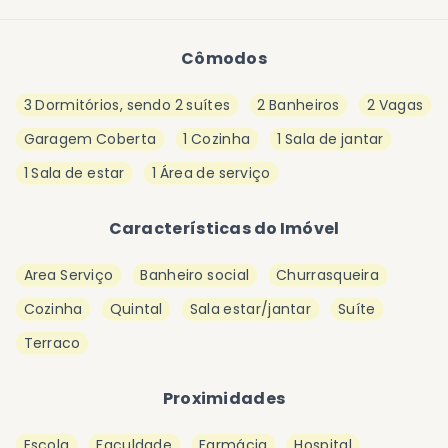
Cômodos
3 Dormitórios, sendo 2 suítes
2 Banheiros
2 Vagas
Garagem Coberta
1 Cozinha
1 Sala de jantar
1 Sala de estar
1 Área de serviço
Características do Imóvel
Area Serviço
Banheiro social
Churrasqueira
Cozinha
Quintal
Sala estar/jantar
Suíte
Terraco
Proximidades
Escola
Faculdade
Farmácia
Hospital