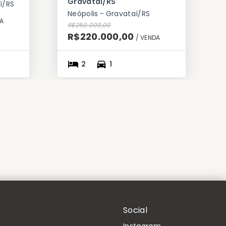
Gravataí/RS
í/RS
Neópolis - Gravataí/RS
A
R$250.000,00
R$220.000,00
/ 
VENDA
2
1
Social
Instagram