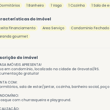
 Dormitórios
1 Banheiro
1 Vaga
1 Cozinha
1 Sala de e
racterísticas do Imóvel
ceita Financiamento
Area Serviço
Condominio Fechado
aranda gourmet
scrição do imóvel
ASA IMÓVEIS APRESENTA!
a em condomínio, localizado na cidade de Gravataí/RS.
cumentação gratuita!
NTA COM:
ormitórios, sala de estar/jantar, cozinha, banheiro social, poç
NDOMÍNIO:
iosque com churrasqueira e playground.
CALIZAÇÃO: