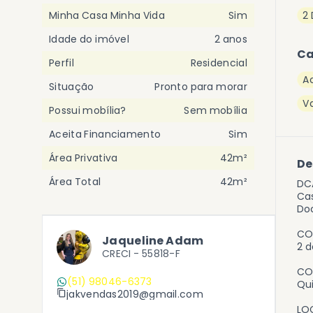
Minha Casa Minha Vida
Sim
2
Idade do imóvel
2 anos
Ca
Perfil
Residencial
A
Situação
Pronto para morar
V
Possui mobília?
Sem mobília
Aceita Financiamento
Sim
Área Privativa
42m²
De
Área Total
42m²
DC
Cas
Do
CO
Jaqueline Adam
2 d
CRECI -
55818-F
CO
(51) 98046-6373
Qu
jakvendas2019@gmail.com
LO