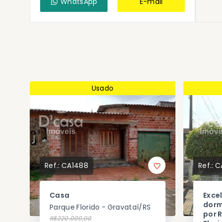
WhatsApp
E-mail
Usado
Ref.:
CA1488
Ref.:
C
Casa
Exce
dorm
Parque Florido - Gravataí/RS
por 
R$220.000,00