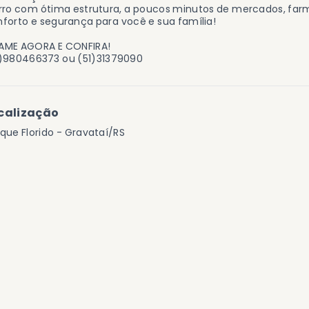
rro com ótima estrutura, a poucos minutos de mercados, far
forto e segurança para você e sua família!
AME AGORA E CONFIRA!
1)980466373 ou (51)31379090
calização
que Florido - Gravataí/RS