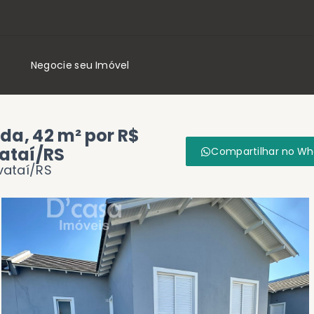
Negocie seu Imóvel
da, 42 m² por R$
vataí/RS
Compartilhar no W
vataí/RS