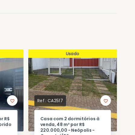
Usado
Ref.:
CA2517
or R$
Casa com 2 dormitórios à
orido
venda, 48 m² por R$
220.000,00 - Neópolis -