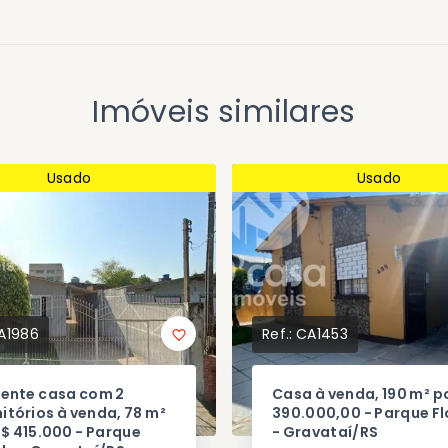
Imóveis similares
Usado
Usado
A1986
Ref.:
CA1453
lente casa com 2
Casa à venda, 190 m² p
itórios à venda, 78 m²
390.000,00 - Parque Fl
R$ 415.000 - Parque
- Gravataí/RS