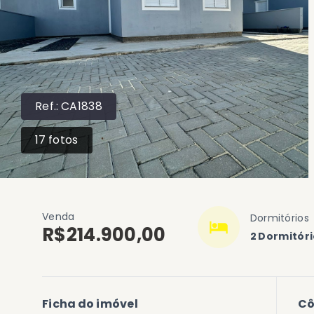
Ref.:
CA1838
17
fotos
Venda
Dormitórios
R$214.900,00
2 Dormitór
Ficha do imóvel
C