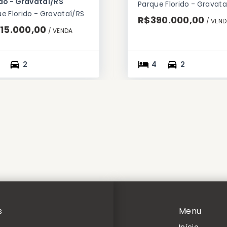
ido - Gravataí/RS
Parque Florido - Gravata
e Florido - Gravataí/RS
R$390.000,00
/ 
VEND
15.000,00
/ 
VENDA
2
4
2
s
Menu
Início