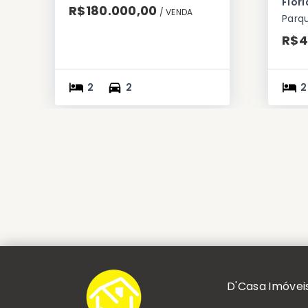
Flor
R$180.000,00
/ 
VENDA
Parqu
R$4
2
2
2
D'Casa Imóvei