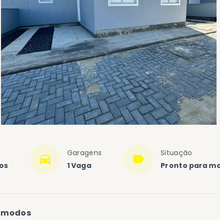
Garagens
Situação
ios
1 Vaga
Pronto para m
ômodos