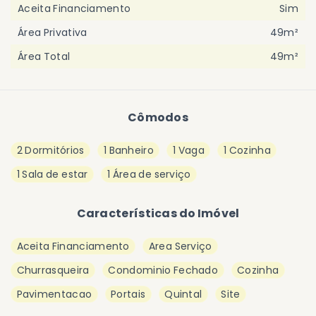
Aceita Financiamento
Sim
Área Privativa
49m²
Área Total
49m²
Cômodos
2 Dormitórios
1 Banheiro
1 Vaga
1 Cozinha
1 Sala de estar
1 Área de serviço
Características do Imóvel
Aceita Financiamento
Area Serviço
Churrasqueira
Condominio Fechado
Cozinha
Pavimentacao
Portais
Quintal
Site