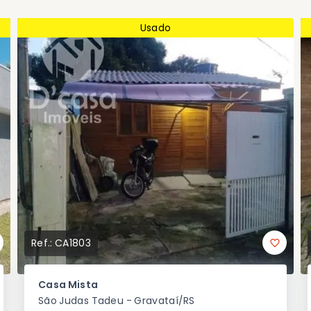
Usado
Ref.:
CA1803
Casa Mista
São Judas Tadeu - Gravataí/RS