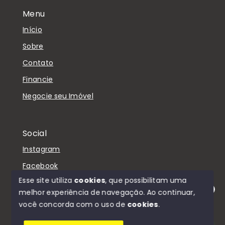
Menu
Início
Sobre
Contato
Financie
Negocie seu Imóvel
Social
Instagram
Facebook
Esse site utiliza
cookies
, que possibilitam uma
melhor experiência de navegação.
Ao continuar,
Olá! Estamos disponíveis para te ajudar.
você concorda com o uso de
cookies
.
© Copyright 2026 - D'Casa Imóveis - Todos os
direitos reservados