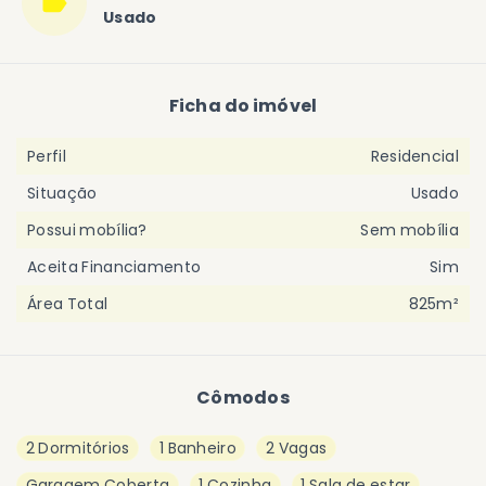
Usado
Ficha do imóvel
Perfil
Residencial
Situação
Usado
Possui mobília?
Sem mobília
Aceita Financiamento
Sim
Área Total
825m²
Cômodos
2 Dormitórios
1 Banheiro
2 Vagas
Garagem Coberta
1 Cozinha
1 Sala de estar