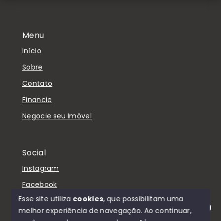
Menu
Início
Sobre
Contato
Financie
Negocie seu Imóvel
Social
Instagram
Facebook
Esse site utiliza
cookies
, que possibilitam uma
melhor experiência de navegação.
Ao continuar,
Olá! Estamos disponíveis para te ajudar.