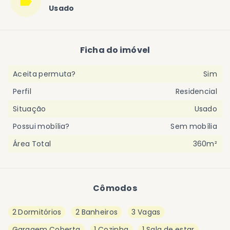
Usado
Ficha do imóvel
Aceita permuta?
Sim
Perfil
Residencial
Situação
Usado
Possui mobília?
Sem mobília
Área Total
360m²
Cômodos
2 Dormitórios
2 Banheiros
3 Vagas
Garagem Coberta
1 Cozinha
1 Sala de estar