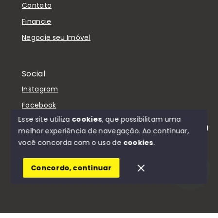
Contato
Financie
Negocie seu Imóvel
Social
Instagram
Facebook
Esse site utiliza
cookies
, que possibilitam uma
melhor experiência de navegação.
Ao continuar,
Olá! Estamos disponíveis para te ajudar.
você concorda com o uso de
cookies
.
© Copyright 2026 - D'Casa Imóveis - Todos os
direitos reservados
Concordo, continuar
SITE PARA IMOBILIARIA