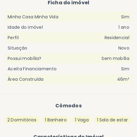
Ficha do imóvel
Minha Casa Minha Vida
Sim
Idade do imóvel
1 ano
Perfil
Residencial
Situação
Novo
Possui mobília?
Sem mobília
Aceita Financiamento
Sim
Área Construída
46m²
Cômodos
2 Dormitórios
1 Banheiro
1 Vaga
1 Sala de estar
Características do Imóvel