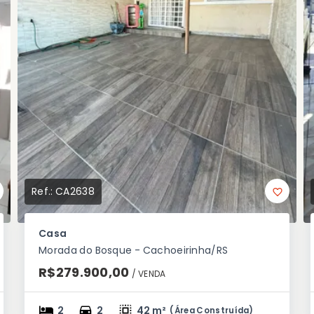
Ref.:
CA2638
Casa
Morada do Bosque - Cachoeirinha/RS
R$279.900,00
/ 
VENDA
2
2
42 m²
(
Área Construída
)