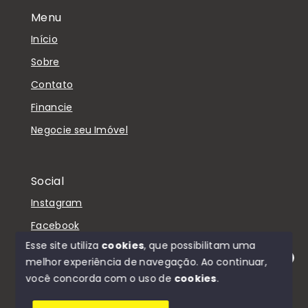
Menu
Início
Sobre
Contato
Financie
Negocie seu Imóvel
Social
Instagram
Facebook
Esse site utiliza
cookies
, que possibilitam uma
melhor experiência de navegação.
Ao continuar,
Olá! Estamos disponíveis para te ajudar.
você concorda com o uso de
cookies
.
© Copyright 2026 - D'Casa Imóveis - Todos os
direitos reservados