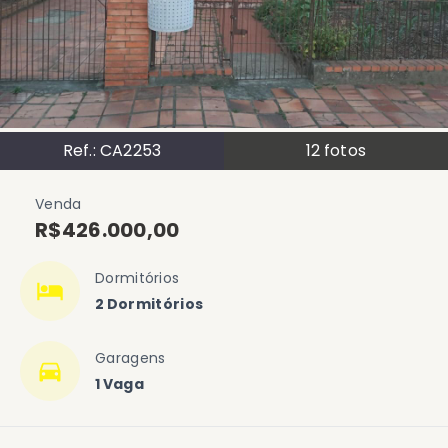
Ref.:
CA2253
12
fotos
Venda
R$426.000,00
Dormitórios
2 Dormitórios
Garagens
1 Vaga