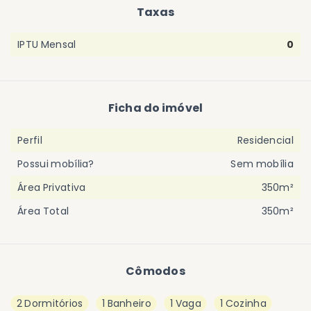
Taxas
IPTU Mensal
0
Ficha do imóvel
Perfil
Residencial
Possui mobília?
Sem mobília
Área Privativa
350m²
Área Total
350m²
Cômodos
2 Dormitórios
1 Banheiro
1 Vaga
1 Cozinha