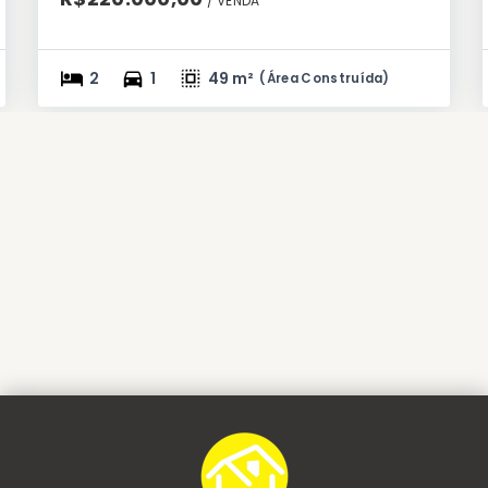
/ 
VENDA
2
1
49 m²
(
Área Construída
)