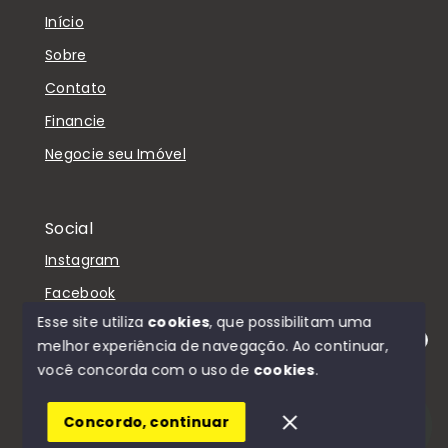
Início
Sobre
Contato
Financie
Negocie seu Imóvel
Social
Instagram
Facebook
Esse site utiliza
cookies
, que possibilitam uma
melhor experiência de navegação.
Ao continuar,
Olá! Estamos disponíveis para te ajudar.
você concorda com o uso de
cookies
.
© Copyright 2026 - D'Casa Imóveis - Todos os
direitos reservados
Concordo, continuar
SITE PARA IMOBILIARIA