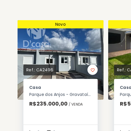
Novo
Ref.:
CA2496
Ref.:
C
Casa
Cas
Parque dos Anjos - Gravataí/RS
R$235.000,00
R$5
/ 
VENDA