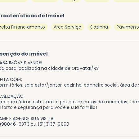
racterísticas do Imóvel
ceita Financiamento
Area Serviço
Cozinha
Paviment
scrição do imóvel
ASA IMÓVEIS VENDE!
da casa localizada na cidade de Gravataí/RS.
NTA COM:
ormitórios, sala estar/jantar, cozinha, banheiro social, área d
CALIZAÇÃO:
rro com ótima estrutura, a poucos minutos de mercados, far
forto e segurança para você e sua família!
ME E AGENDE SUA VISITA!
1)98046-6373 ou (51)3137-9090