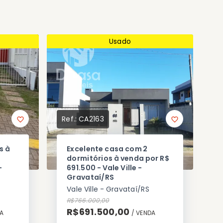
Usado
Ref.:
CA2163
s à
Excelente casa com 2
dormitórios à venda por R$
-
691.500 - Vale Ville -
Gravataí/RS
Vale Ville - Gravataí/RS
R$766.000,00
R$691.500,00
A
/ 
VENDA