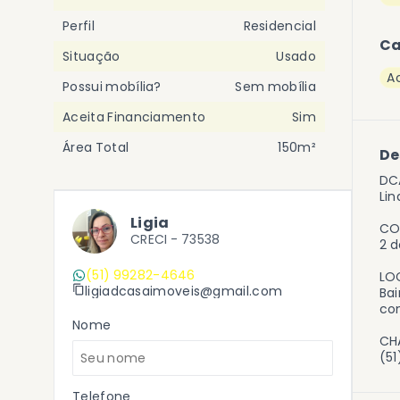
Perfil
Residencial
Ca
Situação
Usado
A
Possui mobília?
Sem mobília
Aceita Financiamento
Sim
Área Total
150m²
De
DC
Lin
Ligia
CO
CRECI -
73538
2 d
(51) 99282-4646
LO
ligiadcasaimoveis@gmail.com
Bai
con
Nome
CHA
(5
Telefone