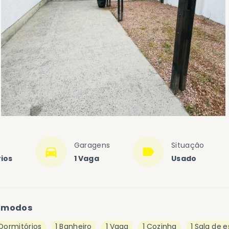
s
Garagens
Situação
ios
1 Vaga
Usado
ômodos
 Dormitórios
1 Banheiro
1 Vaga
1 Cozinha
1 Sala de e