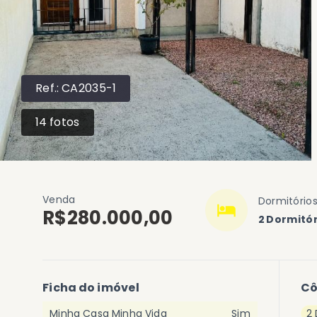
Ref.:
CA2035-1
14
fotos
Venda
Dormitório
R$280.000,00
2 Dormitór
Ficha do imóvel
C
Minha Casa Minha Vida
Sim
2