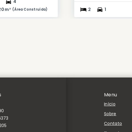
4
20 m²
2
1
(
Área Construída
)
s
Menu
Início
90
Sobre
6373
Contato
205