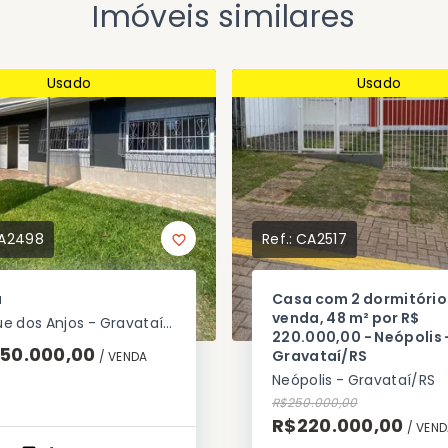
Imóveis similares
Usado
Usado
A2498
Ref.:
CA2517
a
Casa com 2 dormitório
venda, 48 m² por R$
Parque dos Anjos - Gravataí/RS
220.000,00 - Neópolis 
50.000,00
Gravataí/RS
/ 
VENDA
Neópolis - Gravataí/RS
R$250.000,00
R$220.000,00
/ 
VEND