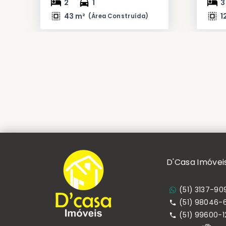
2
1
3
43 m²
1
(
Área Construída
)
D'Casa Imóvei
(51) 3137-90
(51) 98046-
(51) 99600-1