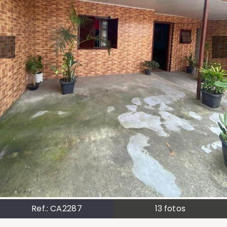
Ref.:
CA2287
13
fotos