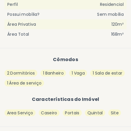
Perfil
Residencial
Possui mobília?
Sem mobília
Área Privativa
120m²
Área Total
168m²
Cômodos
2 Dormitórios
1 Banheiro
1 Vaga
1 Sala de estar
1 Área de serviço
Características do Imóvel
Area Serviço
Caseiro
Portais
Quintal
Site