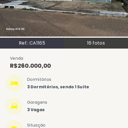
Ref.:
CA1165
16
fotos
Venda
R$260.000,00
Dormitórios
3 Dormitórios, sendo 1 Suíte
Garagens
3 Vagas
Situação