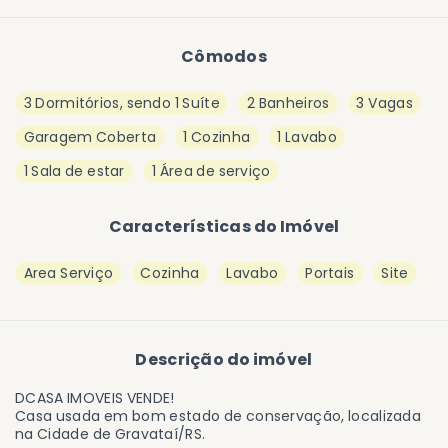
Cômodos
3 Dormitórios, sendo 1 Suíte
2 Banheiros
3 Vagas
Garagem Coberta
1 Cozinha
1 Lavabo
1 Sala de estar
1 Área de serviço
Características do Imóvel
Area Serviço
Cozinha
Lavabo
Portais
Site
Descrição do imóvel
DCASA IMOVEIS VENDE!
Casa usada em bom estado de conservação, localizada
na Cidade de Gravataí/RS.