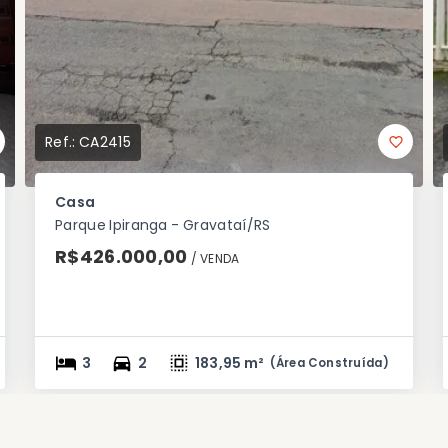
Ref.:
CA2415
Casa
Parque Ipiranga - Gravataí/RS
R$426.000,00
/ 
VENDA
3
2
183,95 m²
(
Área Construída
)