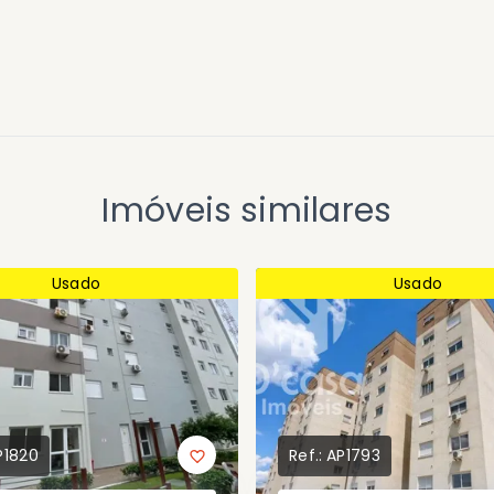
Imóveis similares
Usado
Usado
P1820
Ref.:
AP1793