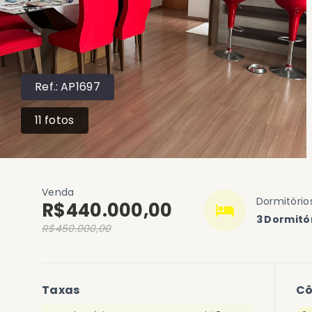
Ref.:
AP1697
11
fotos
Venda
Dormitório
R$440.000,00
3 Dormitó
R$450.000,00
Taxas
C