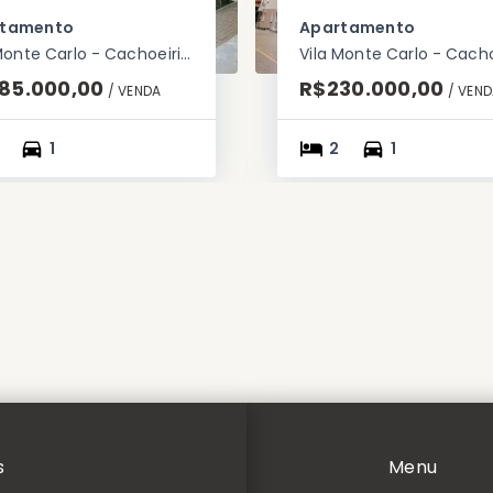
rtamento
Apartamento
Vila Monte Carlo - Cachoeirinha/RS
85.000,00
R$230.000,00
/ 
VENDA
/ 
VEND
1
2
1
s
Menu