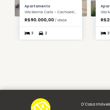
Apartamento
Apa
Vila Monte Carlo - Cachoeirinha/RS
R$90.000,00
R$2
/ 
VENDA
3
2
3
D'Casa Imóvei