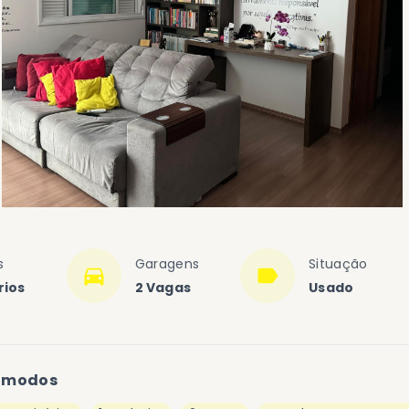
s
Garagens
Situação
rios
2 Vagas
Usado
ômodos