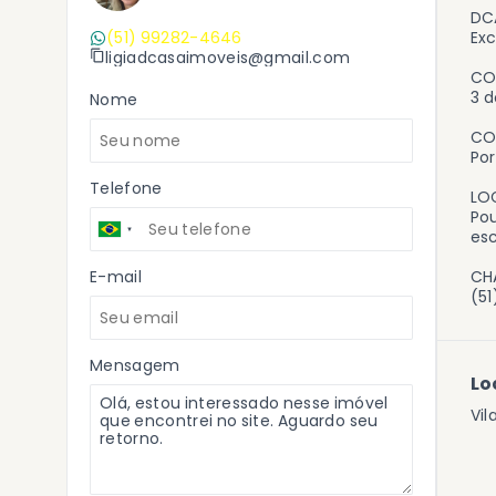
DC
(51) 99282-4646
Ex
ligiadcasaimoveis@gmail.com
CO
3 d
Nome
CO
Por
Telefone
LO
Pou
esc
E-mail
CHA
(5
Mensagem
Lo
Vil