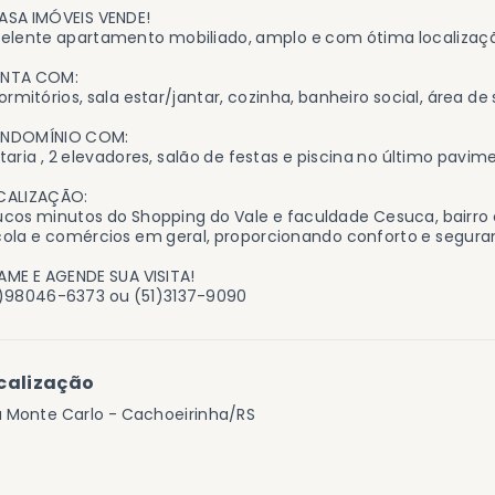
ASA IMÓVEIS VENDE!
celente apartamento mobiliado, amplo e com ótima localizaç
NTA COM:
ormitórios, sala estar/jantar, cozinha, banheiro social, área d
NDOMÍNIO COM:
taria , 2 elevadores, salão de festas e piscina no último pav
CALIZAÇÃO:
cos minutos do Shopping do Vale e faculdade Cesuca, bairro
ola e comércios em geral, proporcionando conforto e seguran
ME E AGENDE SUA VISITA!
1)98046-6373 ou (51)3137-9090
calização
a Monte Carlo - Cachoeirinha/RS