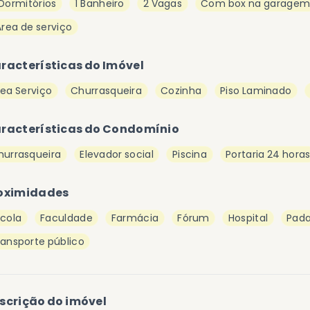
 Dormitórios
1 Banheiro
2 Vagas
Com box na garage
Área de serviço
racterísticas do Imóvel
rea Serviço
Churrasqueira
Cozinha
Piso Laminado
racterísticas do Condomínio
hurrasqueira
Elevador social
Piscina
Portaria 24 hora
oximidades
scola
Faculdade
Farmácia
Fórum
Hospital
Pada
ransporte público
scrição do imóvel