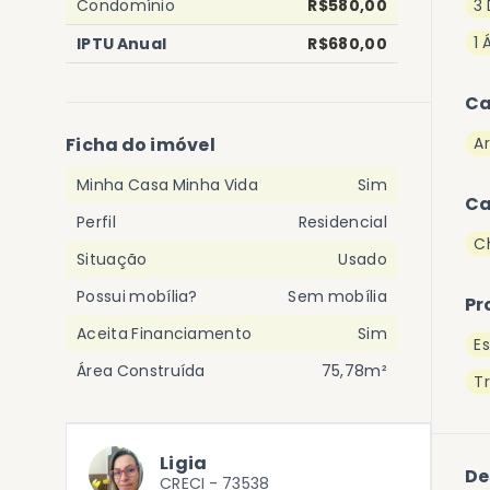
Condomínio
R$580,00
3
1 
IPTU Anual
R$680,00
Ca
Ficha do imóvel
A
Minha Casa Minha Vida
Sim
Ca
Perfil
Residencial
C
Situação
Usado
Possui mobília?
Sem mobília
Pr
Aceita Financiamento
Sim
E
Área Construída
75,78m²
T
Ligia
De
CRECI -
73538