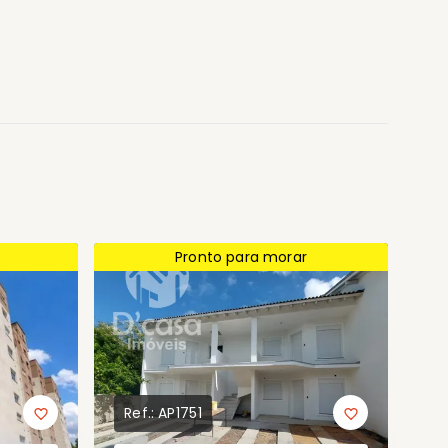
Pronto para morar
Ref.:
AP1751