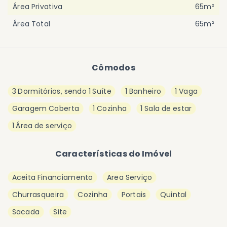
Área Privativa
65m²
Área Total
65m²
Cômodos
3 Dormitórios, sendo 1 Suíte
1 Banheiro
1 Vaga
Garagem Coberta
1 Cozinha
1 Sala de estar
1 Área de serviço
Características do Imóvel
Aceita Financiamento
Area Serviço
Churrasqueira
Cozinha
Portais
Quintal
Sacada
Site