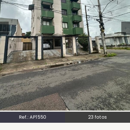
Ref.:
AP1550
23
fotos