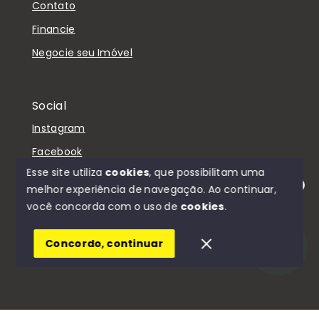
Contato
Financie
Negocie seu Imóvel
Social
Instagram
Facebook
Esse site utiliza
cookies
, que possibilitam uma
melhor experiência de navegação.
Ao continuar,
Olá! Estamos disponíveis para te ajudar.
você concorda com o uso de
cookies
.
© Copyright 2026 - D'Casa Imóveis - Todos os
direitos reservados
Concordo, continuar
SITE PARA IMOBILIARIA