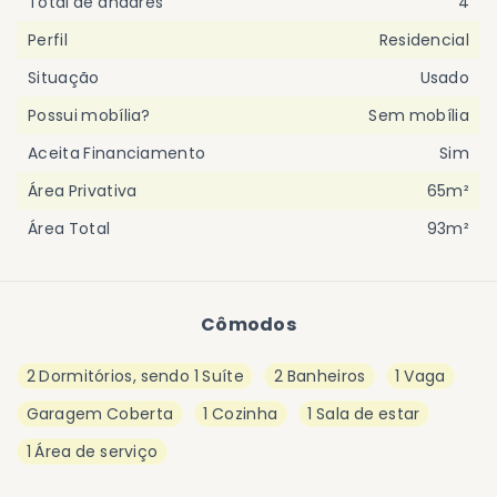
Total de andares
4
Perfil
Residencial
Situação
Usado
Possui mobília?
Sem mobília
Aceita Financiamento
Sim
Área Privativa
65m²
Área Total
93m²
Cômodos
2 Dormitórios, sendo 1 Suíte
2 Banheiros
1 Vaga
Garagem Coberta
1 Cozinha
1 Sala de estar
1 Área de serviço