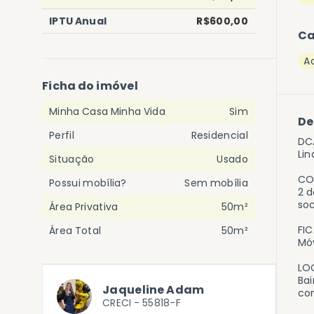
IPTU Anual
R$600,00
Ca
A
Ficha do imóvel
Minha Casa Minha Vida
Sim
De
Perfil
Residencial
DC
Lin
Situação
Usado
CO
Possui mobília?
Sem mobília
2 d
soc
Área Privativa
50m²
FI
Área Total
50m²
Móv
LO
Bai
Jaqueline Adam
con
CRECI -
55818-F