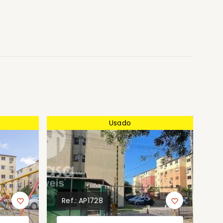
Usado
Ref.:
AP1728