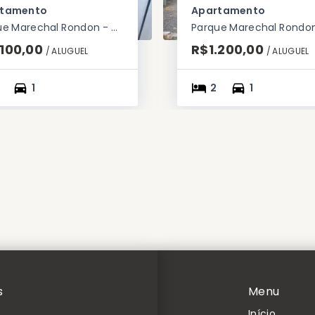
rtamento
Apartamento
Parque Marechal Rondon - Cachoeirinha/RS
.100,00
R$1.200,00
/ 
ALUGUEL
/ 
ALUGUEL
1
2
1
s
Menu
Início