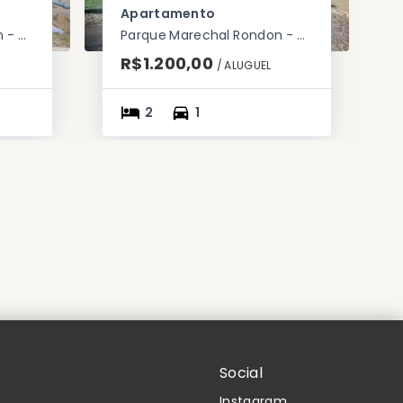
Apartamento
Parque Marechal Rondon - Cachoeirinha/RS
Parque Marechal Rondon - Cachoeirinha/RS
R$1.200,00
/ 
ALUGUEL
2
1
Social
Instagram