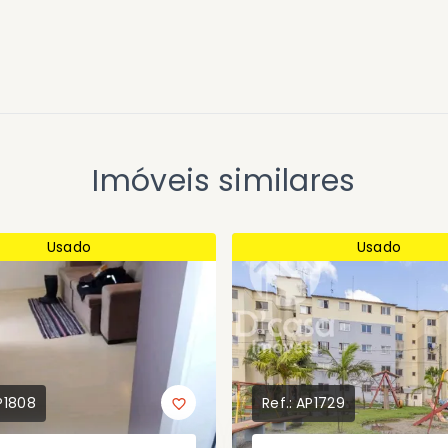
Imóveis similares
Usado
Usado
P1808
Ref.:
AP1729