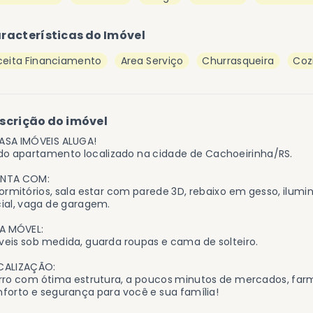
racterísticas do Imóvel
ceita Financiamento
Area Serviço
Churrasqueira
Coz
scrição do imóvel
ASA IMÓVEIS ALUGA!
do apartamento localizado na cidade de Cachoeirinha/RS.
NTA COM:
ormitórios, sala estar com parede 3D, rebaixo em gesso, ilumi
ial, vaga de garagem.
CA MÓVEL:
eis sob medida, guarda roupas e cama de solteiro.
CALIZAÇÃO:
rro com ótima estrutura, a poucos minutos de mercados, far
forto e segurança para você e sua família!