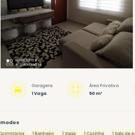
Garagens
Área Privativa
1 Vaga
50 m²
ômodos
 Dormitórios
1 Banheiro
1 Vaga
1 Cozinha
1 Sala de e