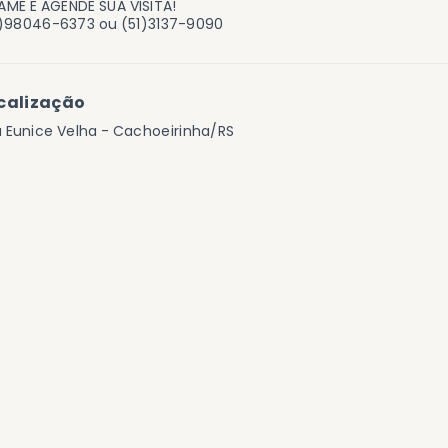
ME E AGENDE SUA VISITA!
1)98046-6373 ou (51)3137-9090
calização
a Eunice Velha - Cachoeirinha/RS