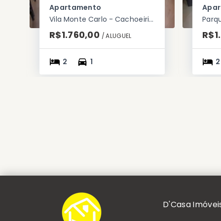
Apartamento
Apa
Vila Monte Carlo - Cachoeirinha/RS
R$1.760,00
R$1
/ 
ALUGUEL
2
1
2
D'Casa Imóvei