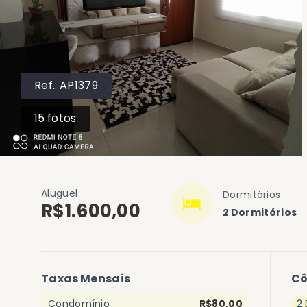
Ref.:
AP1379
15
fotos
Aluguel
Dormitórios
R$1.600,00
2 Dormitórios
Taxas Mensais
C
Condomínio
R$80,00
2