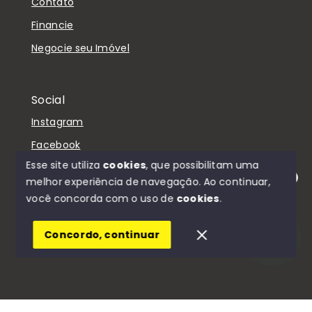
Contato
Financie
Negocie seu Imóvel
Social
Instagram
Facebook
Esse site utiliza
cookies
, que possibilitam uma
melhor experiência de navegação.
Ao continuar,
Olá! Estamos disponíveis para te ajudar.
você concorda com o uso de
cookies
.
© Copyright 2026 - D'Casa Imóveis - Todos os
direitos reservados
Concordo, continuar
SITE PARA IMOBILIARIA