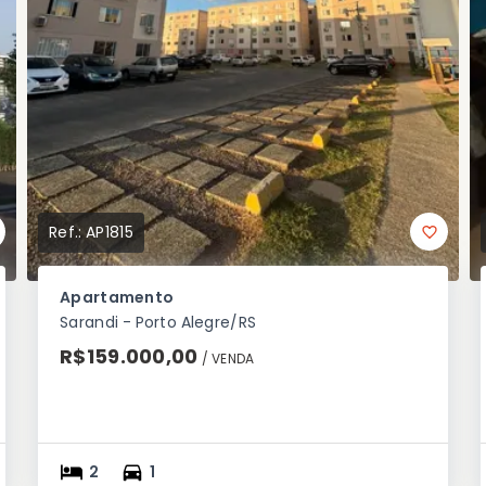
Ref.:
AP1815
Apartamento
Sarandi - Porto Alegre/RS
R$159.000,00
/ 
VENDA
2
1