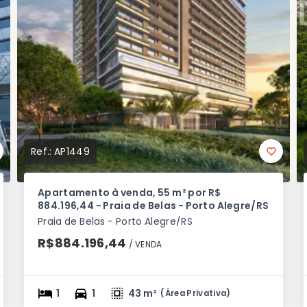
Ref.:
AP1449
Apartamento à venda, 55 m² por R$
884.196,44 - Praia de Belas - Porto Alegre/RS
Praia de Belas - Porto Alegre/RS
R$884.196,44
/ 
VENDA
1
1
43 m²
(
Área Privativa
)