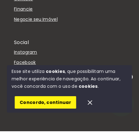
Financie
Negocie seu Imóvel
Social
Instagram
Facebook
Esse site utiliza
cookies
, que possibilitam uma
melhor experiência de navegação.
Ao continuar,
Olá! Estamos disponíveis para te ajudar.
você concorda com o uso de
cookies
.
© Copyright 2026 - D'Casa Imóveis - Todos os
direitos reservados
Concordo, continuar
SITE PARA IMOBILIARIA