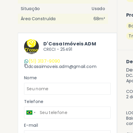
Situação
Usado
Pr
Área Construída
68m²
B
T
D'Casa Imóveis ADM
CRECI -
25491
(51) 3137-9090
De
dcasaimoveis.adm@gmail.com
De
DC
Nome
Apa
CO
2 d
Telefone
LO
Bai
con
E-mail