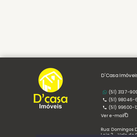
D'Casa Imóvei
(51) 3137-90
(51) 98046-
(51) 99600-1
Ver e-mail
Rua: Domingos Do
Loja 3 - Vale do S