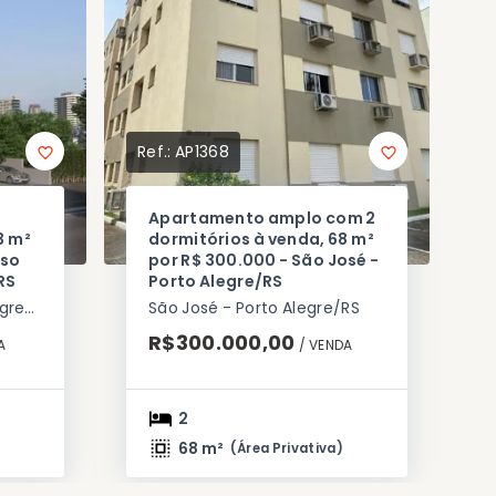
Ref.:
AP1368
Apartamento amplo com 2
3 m²
dormitórios à venda, 68 m²
sso
por R$ 300.000 - São José -
RS
Porto Alegre/RS
Passo D'areia - Porto Alegre/RS
São José - Porto Alegre/RS
R$300.000,00
A
/ 
VENDA
2
68 m²
(
Área Privativa
)