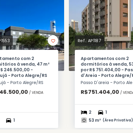
P1553
Ref.:
AP1187
tamento com 2
Apartamentos com 2
itórios à venda, 47 m²
dormitórios à venda, 5
R$ 246.500,00 -
por R$ 751.404,00 - Pa
ujá - Porto Alegre/RS
d'Areia - Porto Alegre/
já - Porto Alegre/RS
46.500,00
R$751.404,00
/ 
VENDA
/ 
VEND
2
1
1
53 m²
(
Área Privativa
)