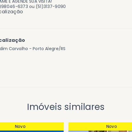
ME E AGENDE SUA VISITA!
1)98046-6373 ou (51)3137-9090
calização
calização
dim Carvalho - Porto Alegre/RS
Imóveis similares
Novo
Novo