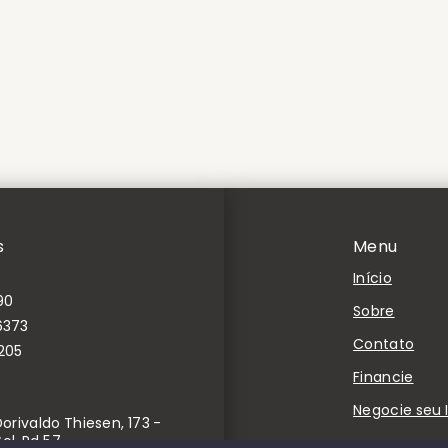
s
Menu
Início
90
Sobre
6373
Contato
205
Financie
Negocie seu 
rivaldo Thiesen, 173 -
ol, Pd 57,