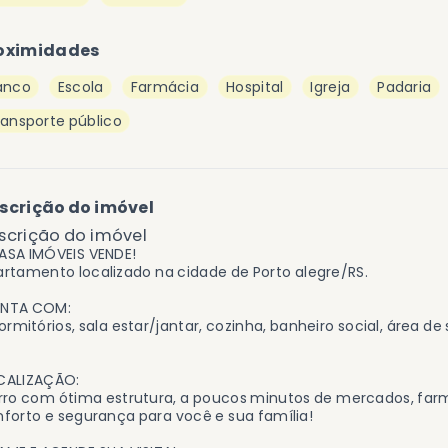
oximidades
anco
Escola
Farmácia
Hospital
Igreja
Padaria
ransporte público
scrição do imóvel
scrição do imóvel
ASA IMÓVEIS VENDE!
rtamento localizado na cidade de Porto alegre/RS.
NTA COM:
ormitórios, sala estar/jantar, cozinha, banheiro social, área d
CALIZAÇÃO:
rro com ótima estrutura, a poucos minutos de mercados, far
forto e segurança para você e sua família!