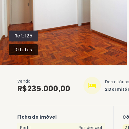
Ref.:
125
10
fotos
Venda
Dormitório
R$235.000,00
2 Dormitór
Ficha do imóvel
C
Perfil
Residencial
2