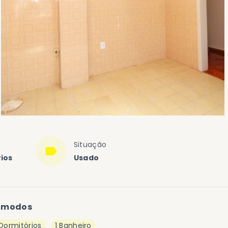
s
Situação
ios
Usado
ômodos
 Dormitórios
1 Banheiro