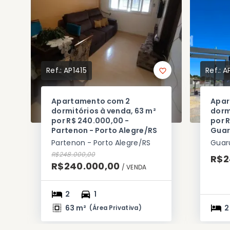
Ref.:
AP1415
Ref.:
A
Apartamento com 2
Apar
dormitórios à venda, 63 m²
dorm
por R$ 240.000,00 -
por 
Partenon - Porto Alegre/RS
Guar
Partenon - Porto Alegre/RS
Guaru
R$248.000,00
R$2
R$240.000,00
/ 
VENDA
2
1
63 m²
2
(
Área Privativa
)