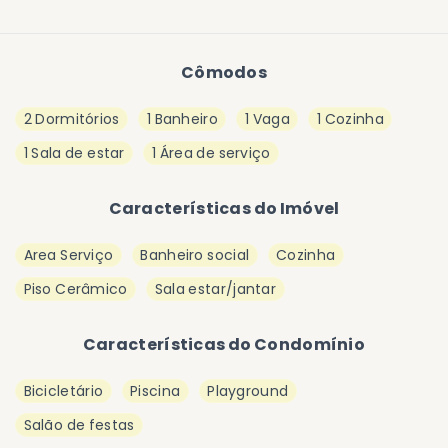
Cômodos
2 Dormitórios
1 Banheiro
1 Vaga
1 Cozinha
1 Sala de estar
1 Área de serviço
Características do Imóvel
Area Serviço
Banheiro social
Cozinha
Piso Cerâmico
Sala estar/jantar
Características do Condomínio
Bicicletário
Piscina
Playground
Salão de festas