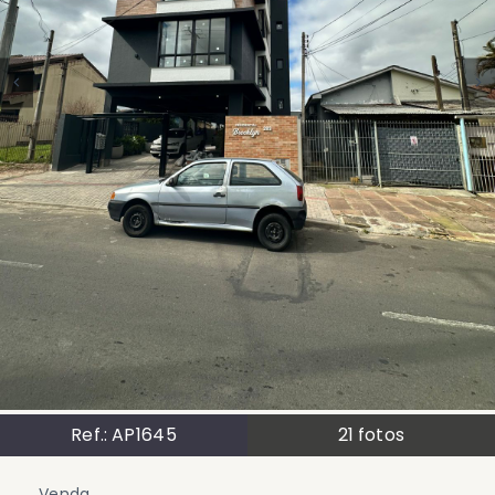
Ref.:
AP1645
21
fotos
Venda