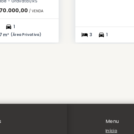
abé - Gravataí/RS
70.000,00
/ 
VENDA
1
7 m²
3
1
(
Área Privativa
)
s
Menu
Início