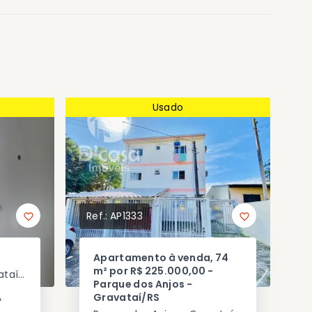
Usado
Ref.:
AP1333
Apartamento à venda, 74
m² por R$ 225.000,00 -
Passo das Pedras - Gravataí/RS
Parque dos Anjos -
Gravataí/RS
A