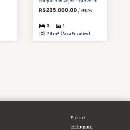
Parque dos Anjos - Gravataí/RS
R$225.000,00
/ 
VENDA
3
1
74 m²
(
Área Privativa
)
Social
Instagram