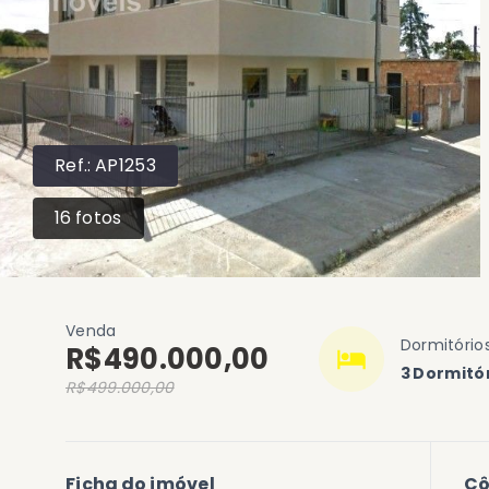
Ref.:
AP1253
16
fotos
Venda
Dormitório
R$490.000,00
3 Dormitór
R$499.000,00
Ficha do imóvel
C