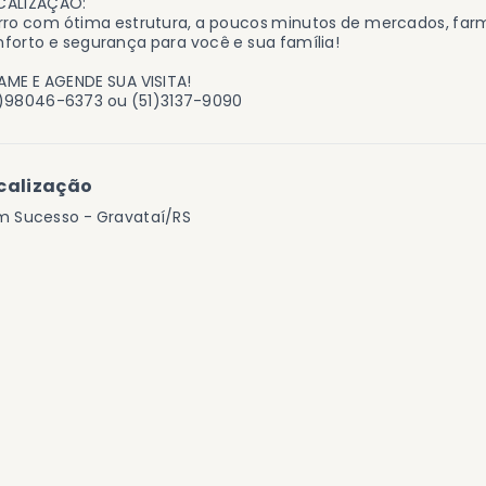
CALIZAÇÃO:
rro com ótima estrutura, a poucos minutos de mercados, far
forto e segurança para você e sua família!
ME E AGENDE SUA VISITA!
1)98046-6373 ou (51)3137-9090
calização
m Sucesso - Gravataí/RS