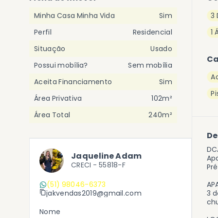
Minha Casa Minha Vida
Sim
3 
Perfil
Residencial
1 
Situação
Usado
Ca
Possui mobília?
Sem mobília
A
Aceita Financiamento
Sim
P
Área Privativa
102m²
Área Total
240m²
De
DC
Jaqueline Adam
Apa
CRECI -
55818-F
Pré
(51) 98046-6373
AP
jakvendas2019@gmail.com
3 d
chu
Nome