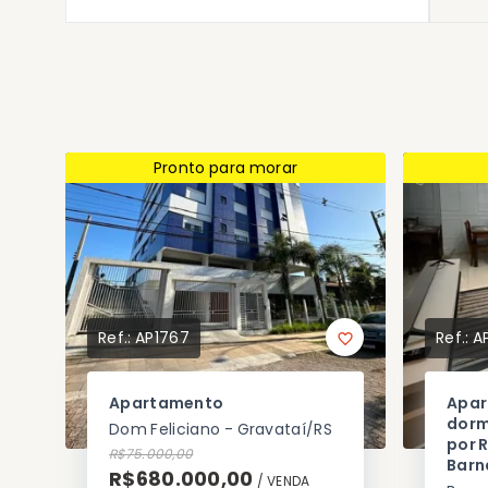
Pronto para morar
Ref.:
AP1767
Ref.:
A
Apartamento
Apar
dorm
Dom Feliciano - Gravataí/RS
por 
R$75.000,00
Barn
R$680.000,00
/ 
VENDA