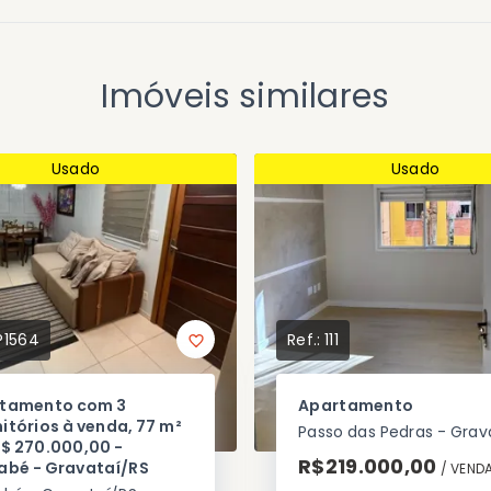
Imóveis similares
Usado
Usado
P1564
Ref.:
111
tamento com 3
Apartamento
itórios à venda, 77 m²
R$ 270.000,00 -
R$219.000,00
abé - Gravataí/RS
/ 
VEND