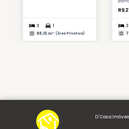
Barn
R$2
3
1
3
88,15 m²
7
(
Área Privativa
)
D'Casa Imóvei