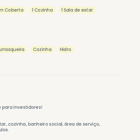
m Coberta
1 Cozinha
1 Sala de estar
rrasqueira
Cozinha
Hidro
 para investidores!
ar, cozinha, banheiro social, área de serviço,
los.