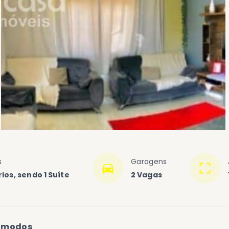
s
Garagens
ios, sendo 1 Suíte
2 Vagas
ômodos