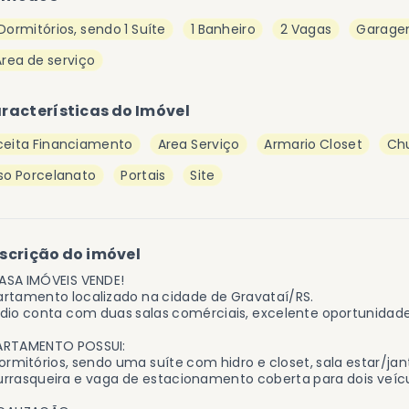
Dormitórios, sendo 1 Suíte
1 Banheiro
2 Vagas
Garage
Área de serviço
racterísticas do Imóvel
ceita Financiamento
Area Serviço
Armario Closet
Chu
iso Porcelanato
Portais
Site
scrição do imóvel
ASA IMÓVEIS VENDE!
rtamento localizado na cidade de Gravataí/RS.
dio conta com duas salas comérciais, excelente oportunidade
ARTAMENTO POSSUI:
ormitórios, sendo uma suíte com hidro e closet, sala estar/jant
rrasqueira e vaga de estacionamento coberta para dois veícu